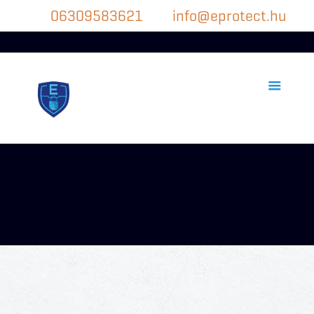
06309583621
info@eprotect.hu