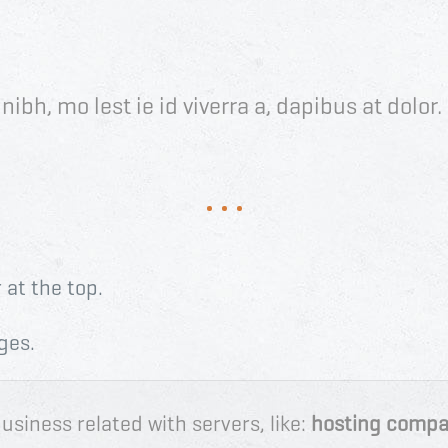
ibh, mo lest ie id viverra a, dapibus at dolor. 
 at the top.
ges.
usiness related with servers, like:
hosting compa