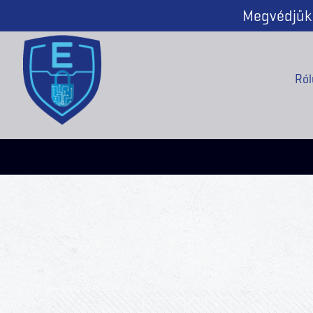
Megvédjük 
Ról