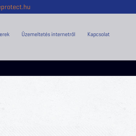
protect.hu
erek
Üzemeltetés internetről
Kapcsolat