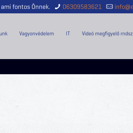
ami fontos Önnek.
06309583621
info@e
unk
Vagyonvédelem
IT
Videó megfigyelő rndsz