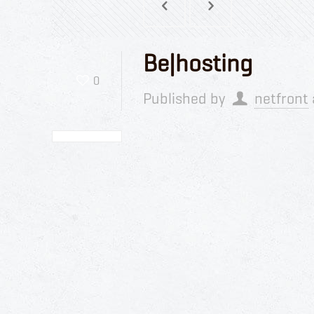
Be|hosting
0
Published by
netfront