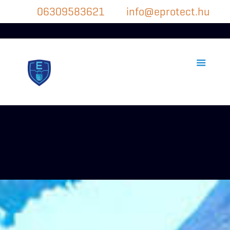
06309583621
info@eprotect.hu