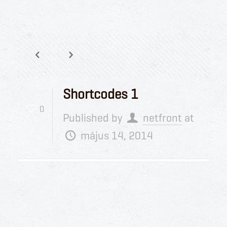
Shortcodes 1
0
Published by
netfront
at
május 14, 2014