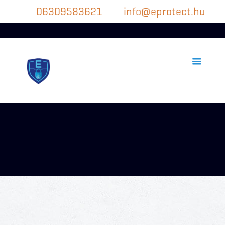
06309583621
info@eprotect.hu