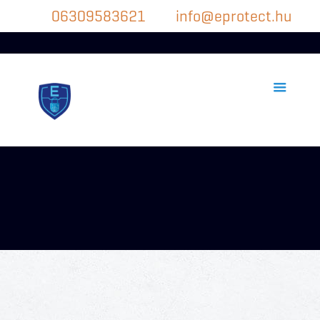
06309583621
info@eprotect.hu