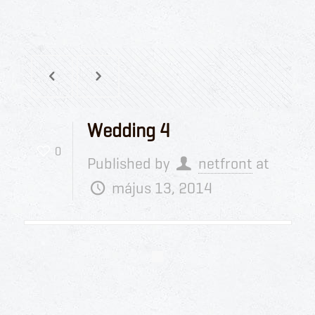
Wedding 4
0
Published by
netfront
at
május 13, 2014