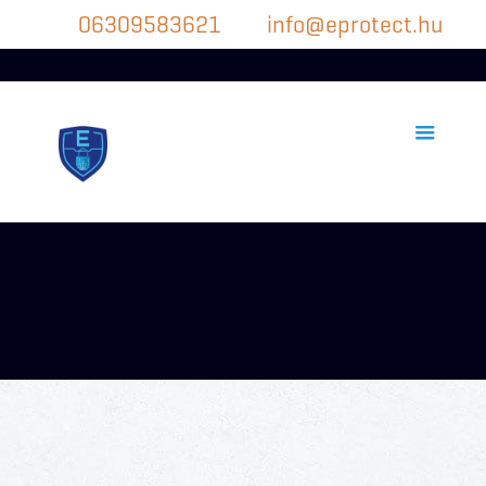
06309583621
info@eprotect.hu