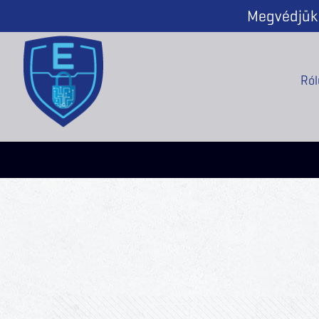
Megvédjük 
Ról