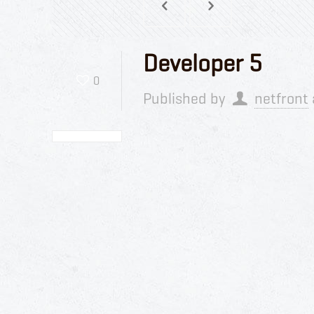
Developer 5
0
Published by
netfront