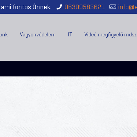
ami fontos Önnek.
06309583621
info@e
unk
Vagyonvédelem
IT
Videó megfigyelő rndsz