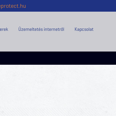
protect.hu
erek
Üzemeltetés internetről
Kapcsolat